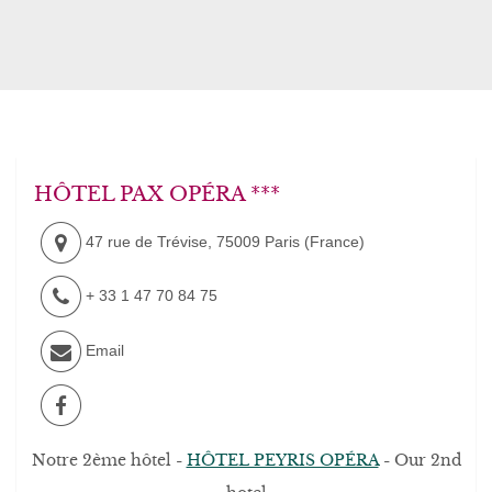
HÔTEL PAX OPÉRA ***
47 rue de Trévise
,
75009
Paris
(
France
)
+ 33 1 47 70 84 75
Email
Notre 2ème hôtel -
HÔTEL PEYRIS OPÉRA
- Our 2nd