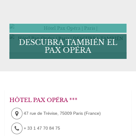
DESCUBRA TAMBIÉN EL
PAX OPÉRA
HÔTEL PAX OPÉRA ***
47 rue de Trévise
,
75009
Paris
(
France
)
+ 33 1 47 70 84 75