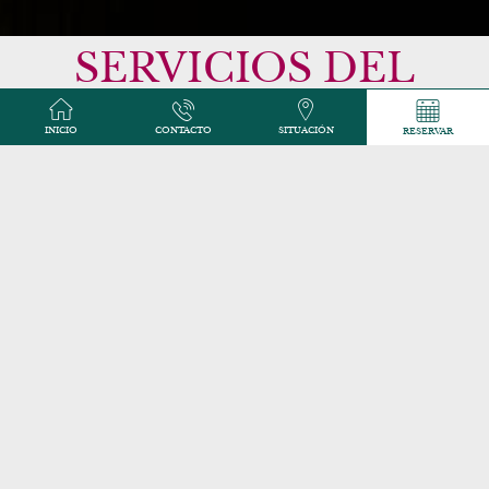
SERVICIOS DEL
HOTEL
INICIO
CONTACTO
SITUACIÓN
RESERVAR
LAS HABITACIONES DEL HOTEL PAX
OPERA HAN SIDO COMPLETAMENTE
RENOVADAS EN UN ESTILO
‘BOUTIQUE HOTEL’ CON COLORES
VIVOS.
Todas las habitaciones disponen del siguiente
equipamiento: