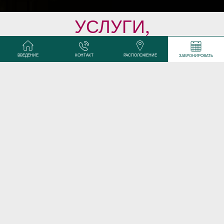
УСЛУГИ,
ПРЕДОСТАВЛЯЕМЫЕ
ВВЕДЕНИЕ
КОНТАКТ
РАСПОЛОЖЕНИЕ
ЗАБРОНИРОВАТЬ
ОТЕЛЕМ
В ОТЕЛЕ НЕ КУРЯТ НОМЕРА ОТЕЛЯ PAX
OPÉRA ПОЛНОСТЬЮ ОБНОВЛЕНЫ,
ДИЗАЙН ОФОРМЛЕН В ЖИВЫХ ЦВЕТАХ.
Во всех номерах имеются:
телевизор с плоским экраном (имеются зарубежные